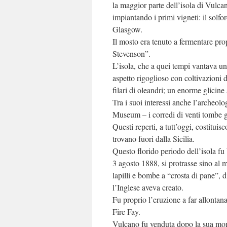
la maggior parte dell’isola di Vulcano
impiantando i primi vigneti: il solf
Glasgow.
Il mosto era tenuto a fermentare propr
Stevenson”.
L’isola, che a quei tempi vantava u
aspetto rigoglioso con coltivazioni di
filari di oleandri; un enorme glicine
Tra i suoi interessi anche l’archeol
Museum – i corredi di venti tombe gr
Questi reperti, a tutt’oggi, costituis
trovano fuori dalla Sicilia.
Questo florido periodo dell’isola fu 
3 agosto 1888, si protrasse sino al 
lapilli e bombe a “crosta di pane”, 
l’Inglese aveva creato.
Fu proprio l’eruzione a far allontana
Fire Fay.
Vulcano fu venduta dopo la sua mor