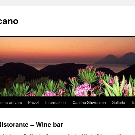
lcano
ome arrivare
Prezzi
Informazioni
Cantine Stevenson
Galleria
Te
istorante – Wine bar