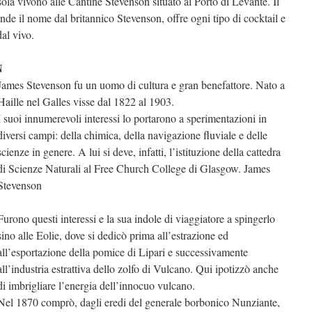
isola vivono alle Cantine Stevenson situato al Porto di Levante. Il
ende il nome dal britannico Stevenson, offre ogni tipo di cocktail e
al vivo.
N
James Stevenson fu un uomo di cultura e gran benefattore. Nato a
Haille nel Galles visse dal 1822 al 1903.
I suoi innumerevoli interessi lo portarono a sperimentazioni in
diversi campi: della chimica, della navigazione fluviale e delle
scienze in genere. A lui si deve, infatti, l’istituzione della cattedra
di Scienze Naturali al Free Church College di Glasgow. James
Stevenson
Furono questi interessi e la sua indole di viaggiatore a spingerlo
sino alle Eolie, dove si dedicò prima all’estrazione ed
all’esportazione della pomice di Lipari e successivamente
all’industria estrattiva dello zolfo di Vulcano. Qui ipotizzò anche
di imbrigliare l’energia dell’innocuo vulcano.
Nel 1870 comprò, dagli eredi del generale borbonico Nunziante,