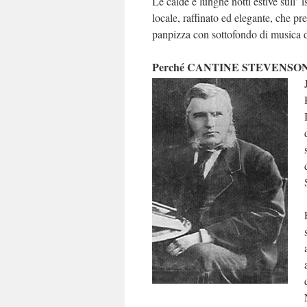
Le calde e lunghe notti estive sull’ 
locale, raffinato ed elegante, che pr
panpizza con sottofondo di musica d
Perché CANTINE STEVENSO