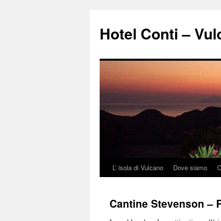
Vai
al
Hotel Conti – Vu
contenuto
L’ isola di Vulcano
Dove siamo
C
Cantine Stevenson – R