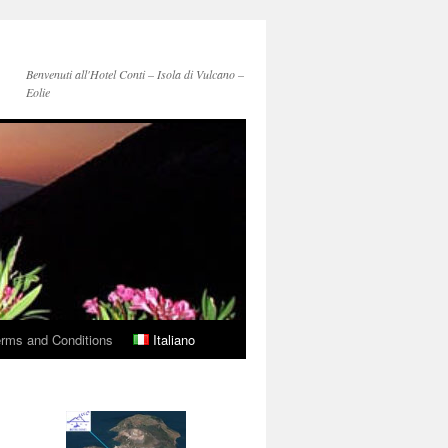
Benvenuti all'Hotel Conti – Isola di Vulcano –
Eolie
rms and Conditions
Italiano