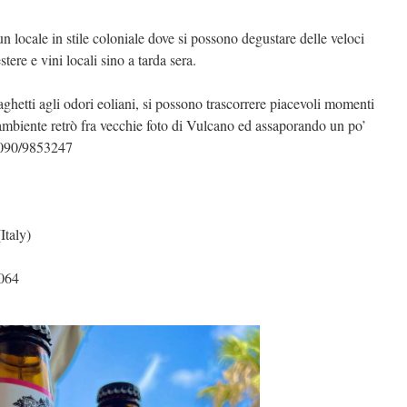
locale in stile coloniale dove si possono degustare delle veloci
tere e vini locali sino a tarda sera.
spaghetti agli odori eoliani, si possono trascorrere piacevoli momenti
n ambiente retrò fra vecchie foto di Vulcano ed assaporando un po’
o 090/9853247
Italy)
2064