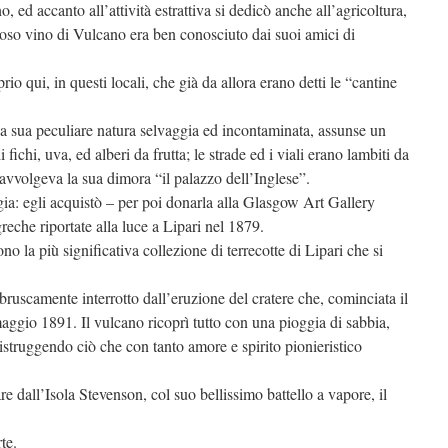
, ed accanto all’attività estrattiva si dedicò anche all’agricoltura,
oroso vino di Vulcano era ben conosciuto dai suoi amici di
io qui, in questi locali, che già da allora erano detti le “cantine
na sua peculiare natura selvaggia ed incontaminata, assunse un
 fichi, uva, ed alberi da frutta; le strade ed i viali erano lambiti da
 avvolgeva la sua dimora “il palazzo dell’Inglese”.
ogia: egli acquistò – per poi donarla alla Glasgow Art Gallery
eche riportate alla luce a Lipari nel 1879.
cono la più significativa collezione di terrecotte di Lipari che si
bruscamente interrotto dall’eruzione del cratere che, cominciata il
maggio 1891. Il vulcano ricoprì tutto con una pioggia di sabbia,
distruggendo ciò che con tanto amore e spirito pionieristico
re dall’Isola Stevenson, col suo bellissimo battello a vapore, il
te.