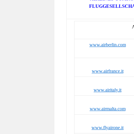
FLUGGESELLSCH
www.airberlin.com
www.airfrance.it
www.airitaly.it
www.airmalta.com
www.flyairone.it