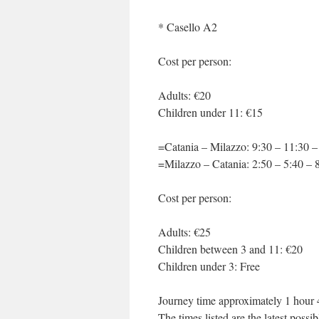
* Casello A2
Cost per person:
Adults: €20
Children under 11: €15
=Catania – Milazzo: 9:30 – 11:30 –
=Milazzo – Catania: 2:50 – 5:40 – 
Cost per person:
Adults: €25
Children between 3 and 11: €20
Children under 3: Free
Journey time approximately 1 hour 
The times listed are the latest possi