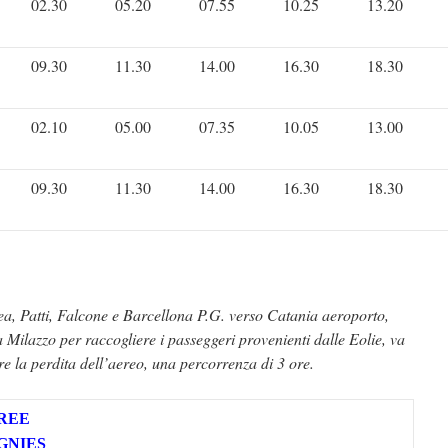
02.30
05.20
07.55
10.25
13.20
09.30
11.30
14.00
16.30
18.30
02.10
05.00
07.35
10.05
13.00
09.30
11.30
14.00
16.30
18.30
ea, Patti, Falcone e Barcellona P.G. verso Catania aeroporto,
 Milazzo per raccogliere i passeggeri provenienti dalle Eolie, va
re la perdita dell’aereo, una percorrenza di 3 ore.
REE
GNIES