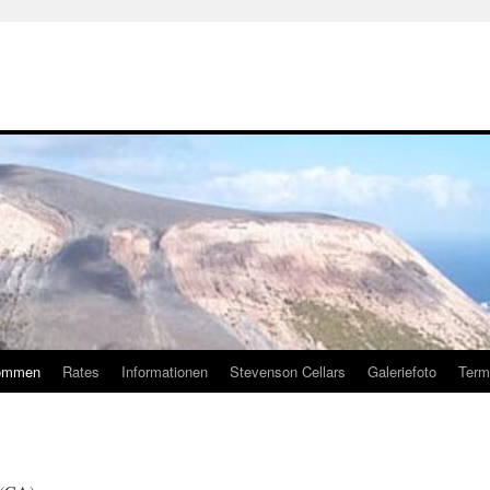
ommen
Rates
Informationen
Stevenson Cellars
Galeriefoto
Term