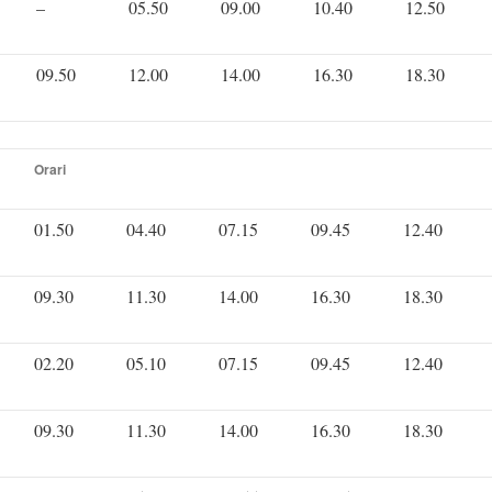
–
05.50
09.00
10.40
12.50
09.50
12.00
14.00
16.30
18.30
Orari
01.50
04.40
07.15
09.45
12.40
09.30
11.30
14.00
16.30
18.30
02.20
05.10
07.15
09.45
12.40
09.30
11.30
14.00
16.30
18.30