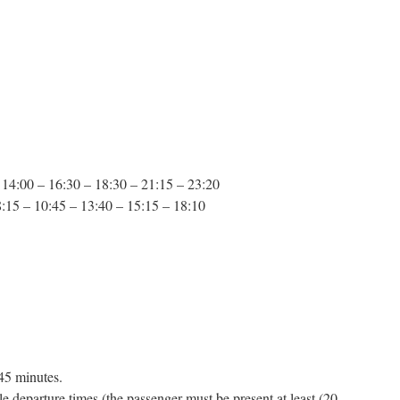
 14:00 – 16:30 – 18:30 – 21:15 – 23:20
8:15 – 10:45 – 13:40 – 15:15 – 18:10
45 minutes.
ble departure times (the passenger must be present at least (20